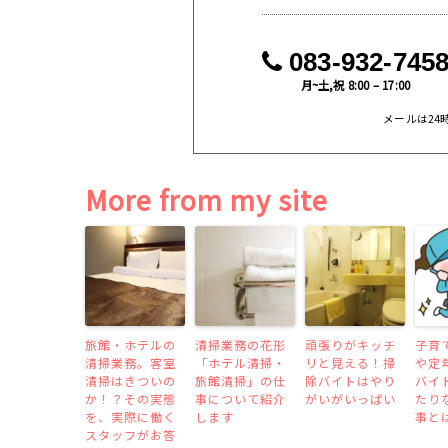
083-932-745
月~土,祝 8:00 – 17:00
メールは24
More from my site
旅館・ホテルの
清掃業務の花形
頑張りがキッチ
子育
清掃業務。客室
「ホテル清掃・
リと見える！掃
や定
清掃はきついの
旅館清掃」の仕
除バイトはやり
バイ
か！？その実態
事について紹介
がいがいっぱい
たり
を、実際に働く
します
事と
スタッフがお答