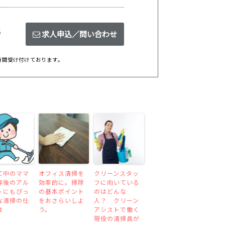
8
求人申込／問い合わせ
時間受け付けております。
て中のママ
オフィス清掃を
クリーンスタッ
年後のアル
効率的に。掃除
フに向いている
トにもぴっ
の基本ポイント
のはどんな
な清掃の仕
をおさらいしよ
人？ クリーン
は
う。
アシストで働く
現役の清掃員が