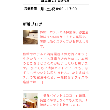
田温泉2丁目5-18
営業
時間
月~土,祝 8:00 - 17:00
新着ブログ
旅館・ホテルの清掃業務。客室清
掃はきついのか！？その実態を、
実際に働くスタッフがお答えしま
す。
旅館やホテルの清掃業務は体力的にキツそ
うだから・・・と躊躇う方のために、本当
のところはどうなのか紹介したいと思いま
す。 ひとくちに清掃バイトといっても、必
ずしもきついとは限りません。 たとえばホ
テルの客室清掃なら、一般的なオフィスや
店舗では [...]
「掃除ポイントはココ！」毎日、
完璧に掃除しなくても大丈夫。！
掃除のコツをお教えします。