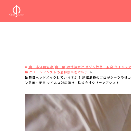
山口市湯田温泉(山口県)の清掃会社 オゾン除菌・脱臭 ウイルス対
クリーンアシストの清掃技術をご紹介
>
毎日ベッドメイクしていますか？ 旅館清掃のプロがシーツや枕カバ
ン除菌・脱臭 ウイルス対応清掃 | 株式会社クリーンアシスト