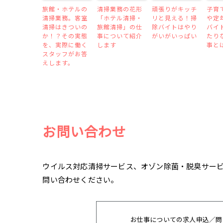
旅館・ホテルの
清掃業務の花形
頑張りがキッチ
子育
清掃業務。客室
「ホテル清掃・
リと見える！掃
や定
清掃はきついの
旅館清掃」の仕
除バイトはやり
バイ
か！？その実態
事について紹介
がいがいっぱい
たり
を、実際に働く
します
事と
スタッフがお答
えします。
お問い合わせ
ウイルス対応清掃サービス、オゾン除菌・脱臭サー
問い合わせください。
お仕事についての求人申込／問