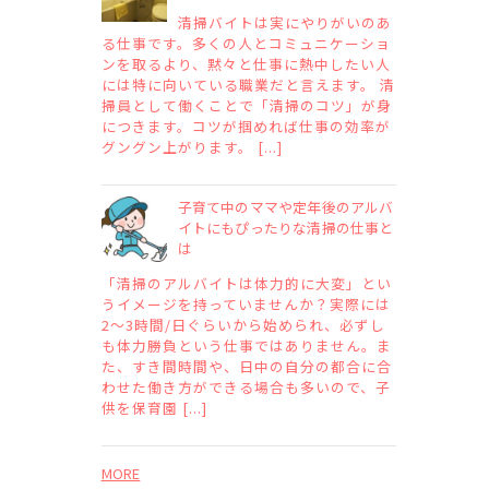
清掃バイトは実にやりがいのあ
る仕事です。多くの人とコミュニケーショ
ンを取るより、黙々と仕事に熱中したい人
には特に向いている職業だと言えます。 清
掃員として働くことで「清掃のコツ」が身
につきます。コツが掴めれば仕事の効率が
グングン上がります。 [...]
子育て中のママや定年後のアルバ
イトにもぴったりな清掃の仕事と
は
「清掃のアルバイトは体力的に大変」とい
うイメージを持っていませんか？実際には
2～3時間/日ぐらいから始められ、必ずし
も体力勝負という仕事ではありません。ま
た、すき間時間や、日中の自分の都合に合
わせた働き方ができる場合も多いので、子
供を保育園 [...]
MORE