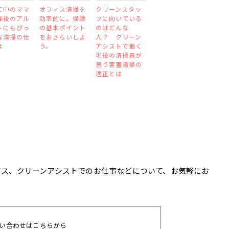
て中のママ
オフィス清掃を
クリーンスタッ
年後のアル
効率的に。掃除
フに向いている
トにもぴっ
の基本ポイント
のはどんな
な清掃の仕
をおさらいしよ
人？ クリーン
は
う。
アシストで働く
現役の清掃員が
思う客室清掃の
適正とは
ビス、クリーンアシストでのお仕事などについて、お気軽にお
い合わせはこちらから