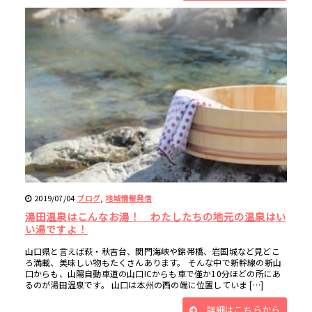
2019/07/04
,
ブログ
地域情報発信
湯田温泉はこんなお湯！ わたしたちの地元の温泉はい
い湯ですよ！
山口県と言えば萩・秋吉台、関門海峡や錦帯橋、岩国城など見どこ
ろ満載、美味しい物もたくさんあります。 そんな中で新幹線の新山
口からも、山陽自動車道の山口ICからも車で僅か10分ほどの所にあ
るのが湯田温泉です。 山口は本州の西の端に位置していま […]
詳細はこちらから