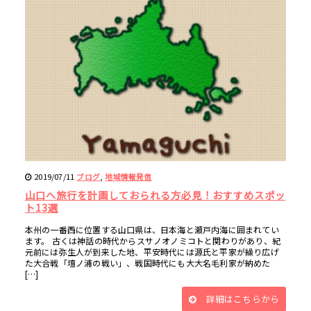
2019/07/11
,
ブログ
地域情報発信
山口へ旅行を計画しておられる方必見！おすすめスポッ
ト13選
本州の一番西に位置する山口県は、日本海と瀬戸内海に囲まれてい
ます。 古くは神話の時代からスサノオノミコトと関わりがあり、紀
元前には弥生人が到来した地、平安時代には源氏と平家が繰り広げ
た大合戦「壇ノ浦の戦い」、戦国時代にも大大名毛利家が納めた
[…]
詳細はこちらから